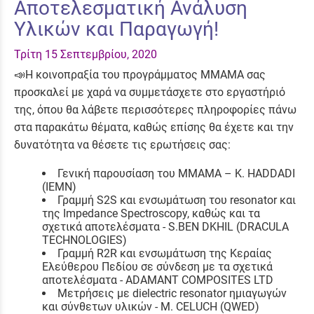
Αποτελεσματική Ανάλυση
Υλικών και Παραγωγή!
Τρίτη 15 Σεπτεμβρίου, 2020
📣H
κοινοπραξία του προγράμματος ΜΜΑΜΑ σας
προσκαλεί με χαρά να συμμετάσχετε στο εργαστήριό
της, όπου θα λάβετε περισσότερες πληροφορίες πάνω
στα παρακάτω θέματα, καθώς επίσης θα έχετε και την
δυνατότητα να θέσετε τις ερωτήσεις σας:
Γενική παρουσίαση του MMAMA
–
K. HADDADI
(IEMN)
Γραμμή S2S
και ενσωμάτωση του
resonator και
της Impedance Spectroscopy, καθώς και τα
σχετικά αποτελέσματα - S.BEN DKHIL (DRACULA
TECHNOLOGIES)
Γραμμή R2R
και ενσωμάτωση της Κεραίας
Ελεύθερου Πεδίου σε σύνδεση με τα σχετικά
αποτελέσματα -
ADAMANT COMPOSITES LTD
Μετρήσεις με
dielectric
resonator
ημιαγωγών
και σύνθετων υλικών - M. CELUCH (
QWED
)