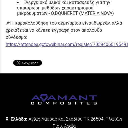
Ενεργειακά υλικά και κατασκευές για την
επικύρωση μεθόδων χαρακτηρισμού
μικροκυμάτων -
O.DOUHERET (MATERIA NOVA)
📌Η παρακολούθηση του σεμιναρίου είναι δωρεάν, αλλά
χρειάζεται να κάνετε εγγραφή στον ακόλουθο
σύνδεσμο:
https://attendee.gotowebinar.com/register/705940601954
Ελλάδα:
Αγίας Λαύρας και Σταδίου ΤΚ 26504, Πλατάνι
Ρίου, Αχαΐα