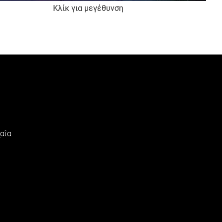
Κλίκ για μεγέθυνση
αΐα